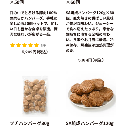
×50個
×60個
口の中でとろける豚肉100％
SA焼成ハンバーグ120g×60
の柔らかハンバーグ。手軽に
個。直火焼きの香ばしい風味
楽しめる50個セットで、忙し
が贅沢な味わい。ジューシー
い日も豊かな食卓を演出。贅
で食べ応えたっぷり。幸せな
沢な味わいが広がる一品。
気持ちに満ちる至福の味わ
い。食事やお弁当に最適。冷
凍保存、解凍後は加熱調理が
2件
必要。
5,292円(税込)
5,184円(税込)
プチハンバーグ30g
SA焼成ハンバーグ120g