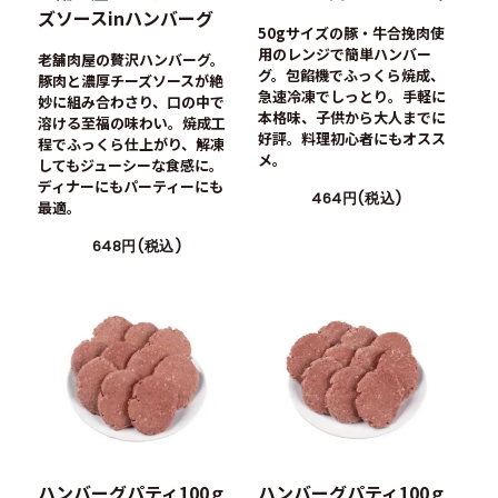
ズソースinハンバーグ
50gサイズの豚・牛合挽肉使
用のレンジで簡単ハンバー
老舗肉屋の贅沢ハンバーグ。
グ。包餡機でふっくら焼成、
豚肉と濃厚チーズソースが絶
急速冷凍でしっとり。手軽に
妙に組み合わさり、口の中で
本格味、子供から大人までに
溶ける至福の味わい。焼成工
好評。料理初心者にもオスス
程でふっくら仕上がり、解凍
メ。
してもジューシーな食感に。
ディナーにもパーティーにも
464円(税込)
最適。
648円(税込)
ハンバーグパティ100ｇ
ハンバーグパティ100ｇ