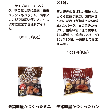
×10個
一口サイズのミニハンバー
グ。朝の忙しさに最適！栄養
直火焼きの香ばしい風味とふ
バランスもバッチリ。簡単ア
っくら食感が魅力。お肉屋さ
レンジで幅広い使い方。忙し
んのこだわりが詰まったSA焼
い方に重宝する便利アイテ
成ハンバーグ。肉の旨みたっ
ム。
ぷり、幅広い使い道で食卓を
彩る便利さ。焼成ハンバーグ1
1,058円(税込)
20g×10個、一度試してみま
せんか？
1,058円(税込)
老舗肉屋がつくったミニ
老舗肉屋がつくったハン