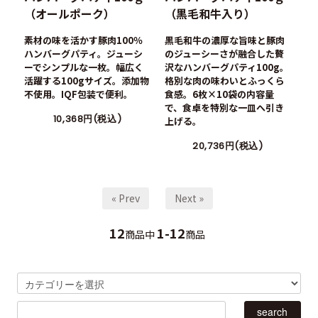
（オールポーク）
（黒毛和牛入り）
素材の味を活かす豚肉100％
黒毛和牛の濃厚な旨味と豚肉
ハンバーグパティ。ジューシ
のジューシーさが融合した贅
ーでシンプルな一枚。幅広く
沢なハンバーグパティ100g。
活躍する100gサイズ。添加物
格別な肉の味わいとふっくら
不使用。IQF包装で便利。
食感。6枚×10袋の内容量
で、食卓を特別な一皿へ引き
10,368円(税込)
上げる。
20,736円(税込)
« Prev
Next »
12
1-12
商品中
商品