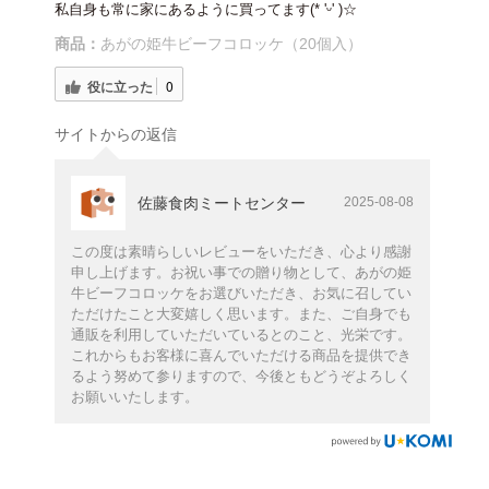
私自身も常に家にあるように買ってます(* 'ᵕ' )☆
商品：
あがの姫牛ビーフコロッケ（20個入）
役に立った
0
サイトからの返信
佐藤食肉ミートセンター
2025-08-08
この度は素晴らしいレビューをいただき、心より感謝
申し上げます。お祝い事での贈り物として、あがの姫
牛ビーフコロッケをお選びいただき、お気に召してい
ただけたこと大変嬉しく思います。また、ご自身でも
通販を利用していただいているとのこと、光栄です。
これからもお客様に喜んでいただける商品を提供でき
るよう努めて参りますので、今後ともどうぞよろしく
お願いいたします。