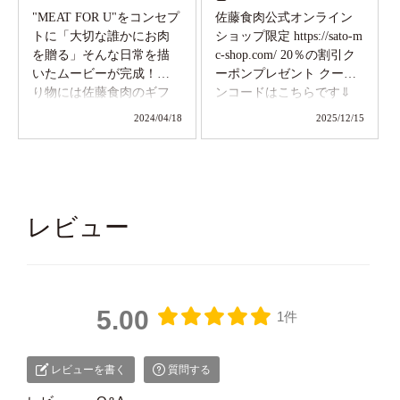
"MEAT FOR U"をコンセプ
佐藤食肉公式オンライン
トに「大切な誰かにお肉
ショップ限定 https://sato-m
を贈る」そんな日常を描
c-shop.com/ 20％の割引ク
いたムービーが完成！贈
ーポンプレゼント クーポ
り物には佐藤食肉のギフ
ンコードはこちらです⇓
トを🎁 #料理 #レシピ #coo
クーポンコード：satou29
2024/04/18
2025/12/15
king #ギフト #感動 #japan
期間は11月1日～12月31
#あがの姫牛
日 【使い方】 ショップ
クーポン利用の流れ 商品
をショッピングカートに
入れます。「お支払方法
レビュー
の設定」画面まで進みま
す。画面内に「クーポン
コード」の入力欄があり
ますので、ショップ様が
配布したクーポンコード
5.00
1件
を入力してください。
「購入確認」画面で、ク
ーポン割引が適用されて
レビューを書く
質問する
いることを確認できま
す。