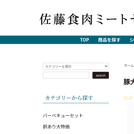
TOP
カテゴリーから探す