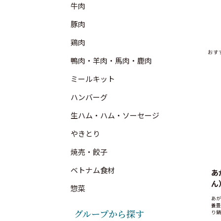
バーベキューセット
訳あり大特価
牛肉
豚肉
鶏肉
鴨肉・羊肉・馬肉・鹿肉
ミールキット
ハンバーグ