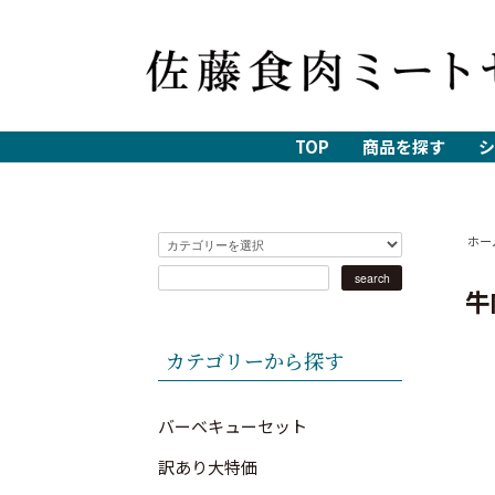
TOP
カテゴリーから探す