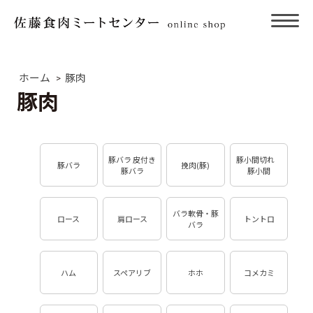
ホーム
豚肉
>
豚肉
豚バラ 皮付き
豚小間切れ
豚バラ
挽肉(豚)
豚バラ
豚小間
バラ軟骨・豚
ロース
肩ロース
トントロ
バラ
ハム
スペアリブ
ホホ
コメカミ