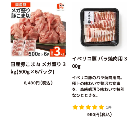
イベリコ豚 バラ焼肉用 3
国産豚こま肉 メガ盛り 3
00g
kg(500g×6パック)
イベリコ豚のバラ焼肉用肉。
8,480円(税込)
極上の味わいで贅沢な食事
を。高級感漂う味わいで特別
なひとときを。
1件
950円(税込)