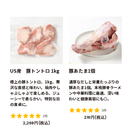
US産 豚トントロ 1kg
豚あたま1個
極上の豚トントロ。1kg。贅
濃厚なだしと栄養たっぷりの
沢な食感と味わい。焼肉やし
豚あたま1個。本格豚骨ラーメ
ゃぶしゃぶで楽しめる。ジュ
ンや中華料理に最適。深い味
ーシーで柔らかい。特別な日
わいと健康美容にも◎。
の食卓に。
3件
2件
216円(税込)
2,268円(税込)