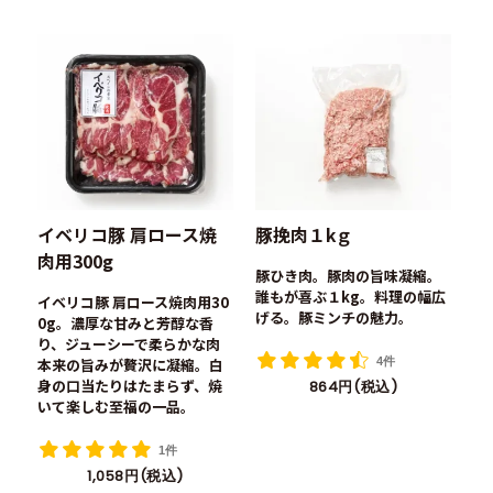
イベリコ豚 肩ロース焼
豚挽肉１kｇ
肉用300g
豚ひき肉。豚肉の旨味凝縮。
誰もが喜ぶ１kg。料理の幅広
イベリコ豚 肩ロース焼肉用30
げる。豚ミンチの魅力。
0g。濃厚な甘みと芳醇な香
り、ジューシーで柔らかな肉
本来の旨みが贅沢に凝縮。白
4件
身の口当たりはたまらず、焼
864円(税込)
いて楽しむ至福の一品。
1件
1,058円(税込)