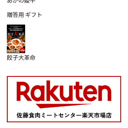
あがの姫牛
贈答用 ギフト
餃子大革命