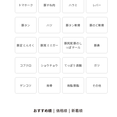
トマホーク
豚すね肉
ハラミ
レバー
豚タン
ハツ
豚タン軟骨
豚のど軟骨
豚尻尾 豚のし
豚足 とんそく
豚耳 ミミガー
豚鼻
っぽ テール
コブクロ
ショウチョウ
てっぽう 直腸
ガツ
ゲンコツ
背骨
背脂 豚脂
その他
おすすめ順
|
価格順
|
新着順